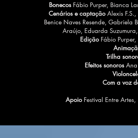
Bonecos
Fábio Purper, Bianca L
Cenários e captação
Alexis F.S.
Benice Naves Resende, Gabriela Ba
Araújo, Eduarda Suzumura,
Edição
Fábio Purper, 
Animaçã
Trilha sono
Efeitos sonoros
Ana 
Violoncel
Com a voz d
Apoio
Festival Entre Arte